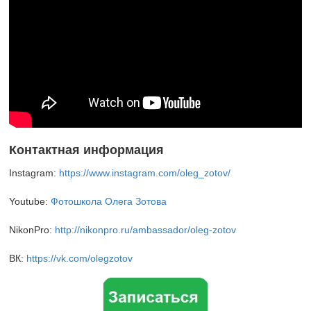
Контактная информация
Instagram:
https://www.instagram.com/oleg_zotov/
Youtube:
Фотошкола Олега Зотова
NikonPro:
http://nikonpro.ru/ambassador/oleg-zotov
ВК:
https://vk.com/olegzotov