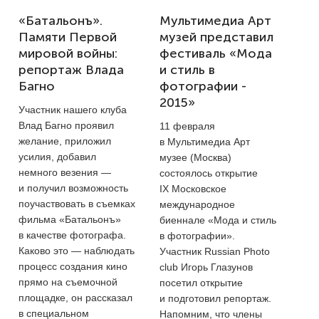
«Батальонъ».
Мультимедиа Арт
Памяти Первой
музей представил
мировой войны:
фестиваль «Мода
репортаж Влада
и стиль в
Багно
фотографии -
2015»
Участник нашего клуба
Влад Багно проявил
11 февраля
желание, приложил
в Мультимедиа Арт
усилия, добавил
музее (Москва)
немного везения —
состоялось открытие
и получил возможность
IX Московское
поучаствовать в съемках
международное
фильма «Батальонъ»
биеннале «Мода и стиль
в качестве фотографа.
в фотографии».
Каково это — наблюдать
Участник Russian Photo
процесс создания кино
club Игорь Глазунов
прямо на съемочной
посетил открытие
площадке, он рассказал
и подготовил репортаж.
в специальном
Напомним, что члены