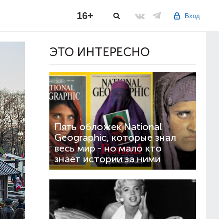
16+
Вход
ЭТО ИНТЕРЕСНО
Пять обложек National
Geographic, которые знал
весь мир - но мало кто
знает истории за ними