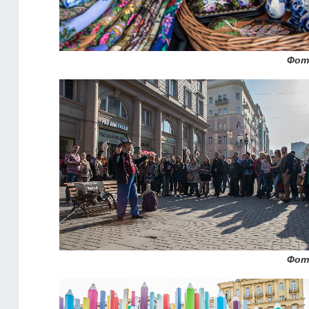
Фот
Фот