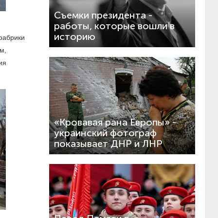
Съемки президента -
работы, которые вошли в
историю
фабрики
м,
ия
«Кровавая рана Европы» -
украинский фотограф
показывает ДНР и ЛНР