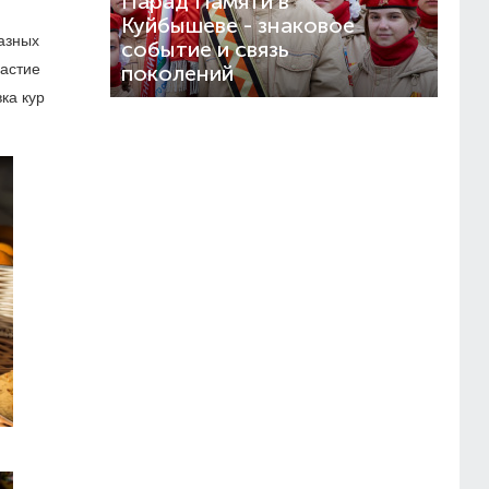
Парад Памяти в
Куйбышеве - знаковое
азных
событие и связь
частие
поколений
ка кур