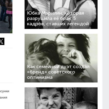
Юбка Мэрилин, которая
разрушила её брак: 5
кадров, ставших легендой
Как семейный дуэт создал
«бренд» советского
оптимизма
исунки
вания