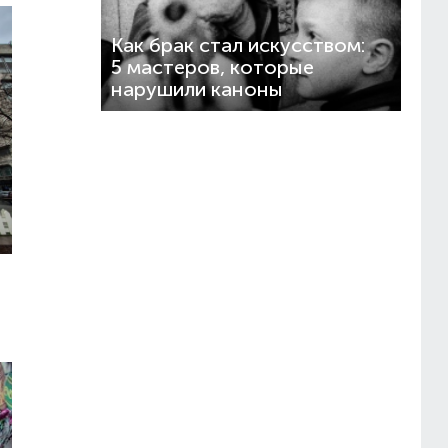
Как брак стал искусством:
5 мастеров, которые
нарушили каноны