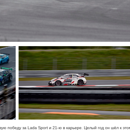
ую победу за Lada Sport и
21-ю
в карьере. Целый год он шёл к это