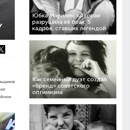
Юбка Мэрилин, которая
разрушила её брак: 5
Y
кадров, ставших легендой
Как семейный дуэт создал
льщиков
«бренд» советского
ная
оптимизма
ийское