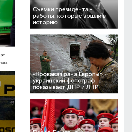
Съемки президента -
работы, которые вошли в
историю
ерт
лось.
«Кровавая рана Европы» -
украинский фотограф
показывает ДНР и ЛНР