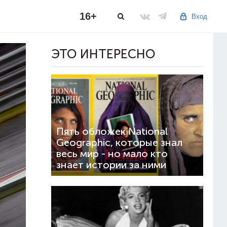
16+
Вход
ЭТО ИНТЕРЕСНО
Пять обложек National
Geographic, которые знал
весь мир - но мало кто
знает истории за ними