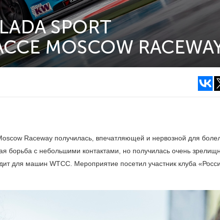
LADA SPORT
АССЕ MOSCOW RACEWA
е Moscow Raceway получилась, впечатляющей и нервозной для боле
ая борьба с небольшими контактами, но получилась очень зрелищ
дходит для машин WTCC. Мероприятие посетил участник клуба «Росс