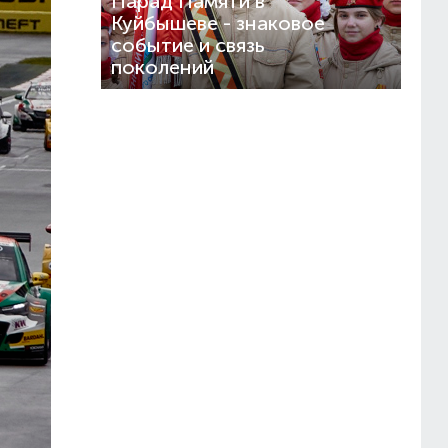
Парад Памяти в
Куйбышеве - знаковое
событие и связь
поколений