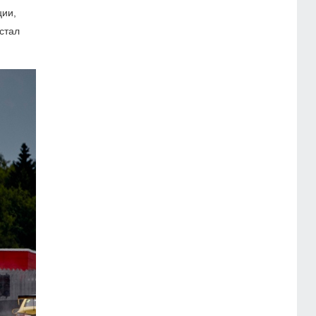
ции,
стал