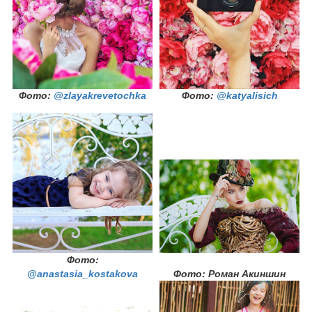
Фото:
@zlayakrevetochka
Фото:
@katyalisich
Фото:
@anastasia_kostakova
Фото: Роман Акиншин