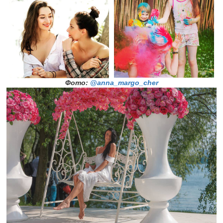
Фото:
@anna_margo_cher