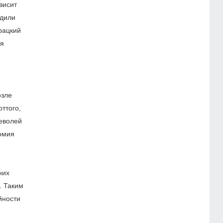
висит
адили
рацкий
ия
озле
ттого,
неволей
омия
них
. Таким
йности