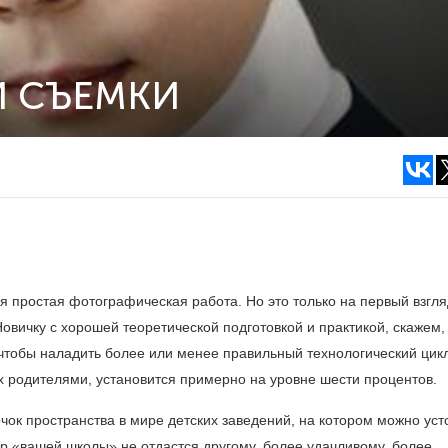
Й СЪЕМКИ
 простая фотографическая работа. Но это только на первый взгля
Новичку с хорошей теоретической подготовкой и практикой, скажем,
чтобы наладить более или менее правильный технологический цикл
х родителями, установится примерно на уровне шести процентов.
очок пространства в мире детских заведений, на котором можно уст
ор «вашей школы» не отдастся другому, более удачливому, более