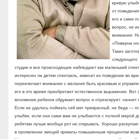
кривую улыбк
от поведения
его и сами п
вопрос, не 
внимания. На
«Поверни нос
Таких загото
следующего 
студии и все происходящее наблюдают как маленький спект
интересен ли детям спектакль, зависит их поведение во вре
переключает внимание с желания быть красивым и управл
его в это время приобретает естественное выражение. Вот э
мгновение ребенок обдумает вопрос и отреагирует: начнет г
Если не удалось поймать сей миг прекрасный, не беда — по
улыбки, если они сами вам не улыбаются с полной мерой д
ребятам лучше вообще рот не открывать. Хорошо раскупаю
в проявлении эмоций чреваты повышенным процентом возв