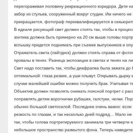
перегораживая половину рекреационного коридора. Дети на 
забор из стульев, сооруженный вокруг студии. Им ничего н
прекращается, фотограф переквалифицируется в секьюрит
В идеале рисующий свет должен стоять так, чтобы в проце
зонтика должна быть примерно на 20 см выше головы портре
вспышку придется поднимать при съемке выпускников и опу
Отражатель света (лайтдиск) должен стоять справа от фотог
провалы в тенях. Разница экспозиции в светах и тенях на 
Свет надо поставить так, чтобы диафрагма была зажата до 
оптимальной: глаза резкие, а уши плывут. Открывать дырку 
случае малейшей ошибки можно получить брак. Учитывая те
Объектив должен позволять снимать поясной портрет с расс
поправлять детям воротнички рубашек, галстуки, челки. По
обычно большой светосилой. Последнее очень важно: если о
резкость по глазам, и так несколько дней подряд… Мало не
так, чтобы голова портретируемого занимала три четверти 
небольшое пространство размытого фона. Теперь наведите р