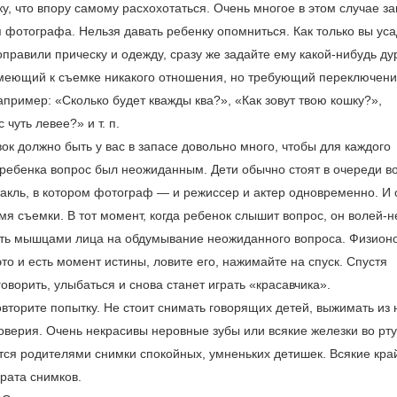
у, что впору самому расхохотаться. Очень многое в этом случае за
 фотографа. Нельзя давать ребенку опомниться. Как только вы ус
оправили прическу и одежду, сразу же задайте ему какой-нибудь ду
имеющий к съемке никакого отношения, но требующий переключен
пример: «Сколько будет кважды ква?», «Как зовут твою кошку?»,
 чуть левее?» и т. п.
вок должно быть у вас в запасе довольно много, чтобы для каждого
ребенка вопрос был неожиданным. Дети обычно стоят в очереди в
акль, в котором фотограф — и режиссер и актер одновременно. И о
мя съемки. В тот момент, когда ребенок слышит вопрос, он волей-
ять мышцами лица на обдумывание неожиданного вопроса. Физион
то и есть момент истины, ловите его, нажимайте на спуск. Спустя
оворить, улыбаться и снова станет играть «красавчика».
вторите попытку. Не стоит снимать говорящих детей, выжимать из 
оверия. Очень некрасивы неровные зубы или всякие железки во рту
тся родителями снимки спокойных, умненьких детишек. Всякие кра
рата снимков.