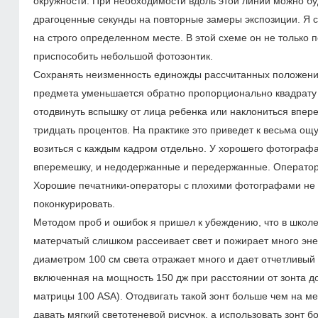
окружности. При необходимости вдоль этой линии можно бу
драгоценные секунды на повторные замеры экспозиции. Я с
на строго определенном месте. В этой схеме он не только 
приспособить небольшой фотозонтик.
Сохранять неизменность единожды рассчитанных положений
предмета уменьшается обратно пропорционально квадрату р
отодвинуть вспышку от лица ребенка или наклониться впере
тридцать процентов. На практике это приведет к весьма ощ
возиться с каждым кадром отдельно. У хорошего фотографа 
вперемешку, и недодержанные и передержанные. Операторы
Хорошие печатники-операторы с плохими фотографами не р
поконкурировать.
Методом проб и ошибок я пришел к убеждению, что в школ
матерчатый слишком рассеивает свет и пожирает много эне
диаметром 100 см света отражает много и дает отчетливый 
включенная на мощность 150 дж при расстоянии от зонта до
матрицы 100 АSА). Отодвигать такой зонт больше чем на ме
давать мягкий светотеневой рисунок, а использовать зонт б