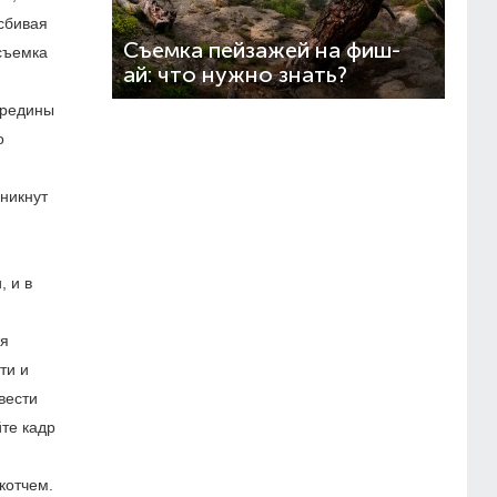
 сбивая
Съемка пейзажей на фиш-
 съемка
ай: что нужно знать?
ередины
о
зникнут
, и в
ся
ти и
вести
йте кадр
котчем.