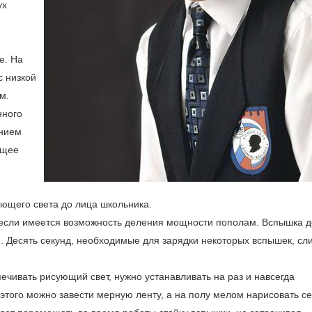
ух
е. На
с низкой
м.
нного
анием
ящее
ующего света до лица школьника.
если имеется возможность деления мощности пополам. Вспышка 
я. Десять секунд, необходимые для зарядки некоторых вспышек, с
ечивать рисующий свет, нужно устанавливать на раз и навсегда
этого можно завести мерную ленту, а на полу мелом нарисовать се