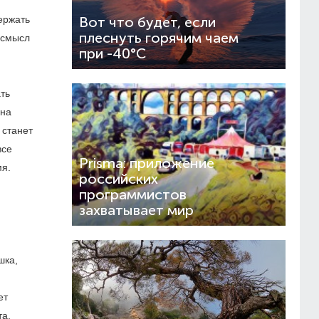
ержать
Вот что будет, если
плеснуть горячим чаем
 смысл
при -40°C
ть
 на
 станет
все
Prisma: приложение
мя.
российских
программистов
захватывает мир
шка,
ет
та,