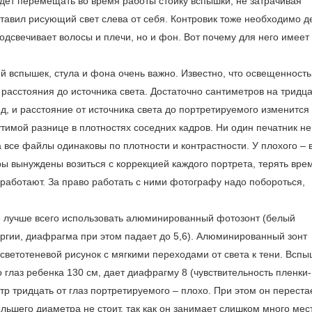
дет перемещать во время работы стойку вспышки, не затрачивая
тавил рисующий свет слева от себя. Контровик тоже необходимо д
подсвечивает волосы и плечи, но и фон. Вот почему для него имеет
 вспышек, стула и фона очень важно. Известно, что освещенность
асстояния до источника света. Достаточно сантиметров на тридца
д, и расстояние от источника света до портретируемого изменится
утимой разнице в плотностях соседних кадров. Ни один печатник не
все файлы одинаковы по плотности и контрастности. У плохого – 
 вынуждены возиться с коррекцией каждого портрета, терять вре
аботают. За право работать с ними фотографу надо побороться,
е лучше всего использовать алюминированный фотозонт (белый
ргии, диафрагма при этом падает до 5,6). Алюминированный зонт
светотеневой рисунок с мягкими переходами от света к тени. Вспы
 глаз ребенка 130 см, дает диафрагму 8 (чувствительность пленки-
тр тридцать от глаз портретируемого – плохо. При этом он переста
ольшего диаметра не стоит, так как он занимает слишком много мес