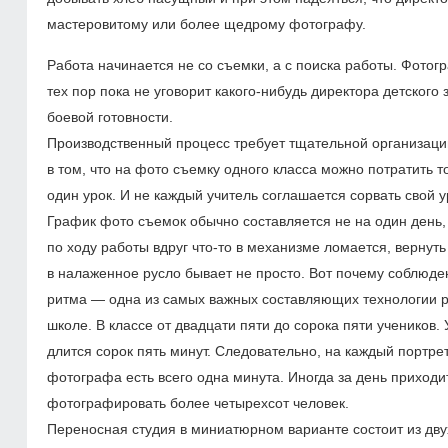
мастеровитому или более щедрому фотографу.
Работа начинается не со съемки, а с поиска работы. Фотог
тех пор пока не уговорит какого-нибудь директора детского
боевой готовности.
Производственный процесс требует тщательной организаци
в том, что на фото съемку одного класса можно потратить т
один урок. И не каждый учитель соглашается сорвать свой у
График фото съемок обычно составляется не на один день,
по ходу работы вдруг что-то в механизме ломается, вернуть
в налаженное русло бывает не просто. Вот почему соблюде
ритма — одна из самых важных составляющих технологии 
школе. В классе от двадцати пяти до сорока пяти учеников. 
длится сорок пять минут. Следовательно, на каждый портрет
фотографа есть всего одна минута. Иногда за день приходи
фотографировать более четырехсот человек.
Переносная студия в миниатюрном варианте состоит из дву