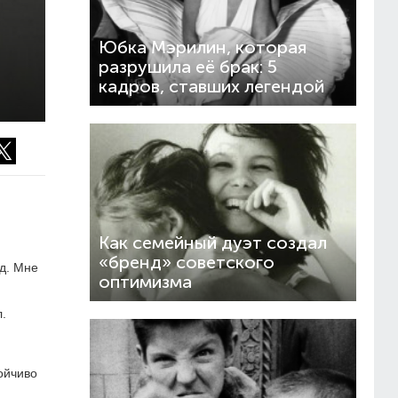
Юбка Мэрилин, которая
разрушила её брак: 5
кадров, ставших легендой
Как семейный дуэт создал
«бренд» советского
д. Мне
оптимизма
.
ойчиво