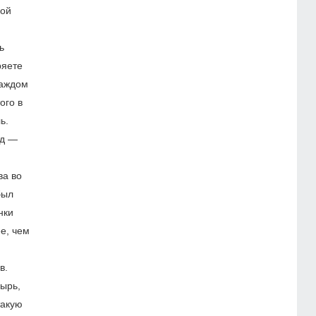
ной
ь
ряете
каждом
ого в
ь.
од —
ва во
был
нки
е, чем
в.
зырь,
такую