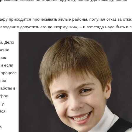
рафу приходится прочесывать жилые районы, получая отказ за отка
 заведения
допустить его до «кормушки», – и вот тогда надо быть в 
и. Дело
олько
рок.
 и если
 процесс
ние
работы в
Урок
 у
тся
х