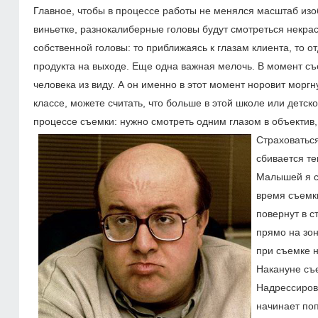
Главное, чтобы в процессе работы не менялся масштаб изоб
виньетке, разнокалиберные головы будут смотреться некра
собственной головы: то приближаясь к глазам клиента, то о
продукта на выходе. Еще одна важная мелочь. В момент съ
человека из виду. А он именно в этот момент норовит морг
классе, можете считать, что больше в этой школе или детско
процессе съемки: нужно смотреть одним глазом в объектив,
Страховатьс
сбивается те
Малышей я сн
время съемки
повернут в с
прямо на зон
при съемке н
Накануне съ
Надрессирова
начинает поп