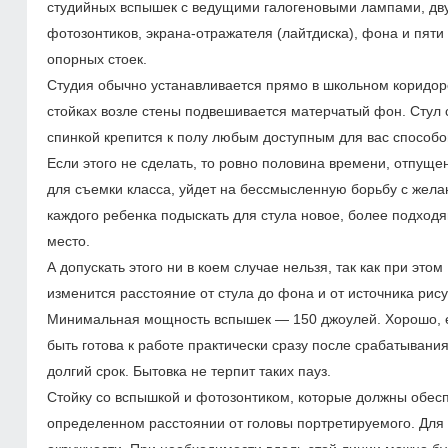
студийных вспышек с ведущими галогеновыми лампами, дв
фотозонтиков, экрана-отражателя (лайтдиска), фона и пяти
опорных стоек.
Студия обычно устанавливается прямо в школьном коридор
стойках возле стены подвешивается матерчатый фон. Стул 
спинкой крепится к полу любым доступным для вас способо
Если этого не сделать, то ровно половина времени, отпуще
для съемки класса, уйдет на бессмысленную борьбу с жел
каждого ребенка подыскать для стула новое, более подход
место.
А допускать этого ни в коем случае нельзя, так как при этом
изменится расстояние от стула до фона и от источника рис
Минимальная мощность вспышек — 150 джоулей. Хорошо, 
быть готова к работе практически сразу после срабатывани
долгий срок. Бытовка не терпит таких пауз.
Стойку со вспышкой и фотозонтиком, которые должны обесп
определенном расстоянии от головы портретируемого. Для 