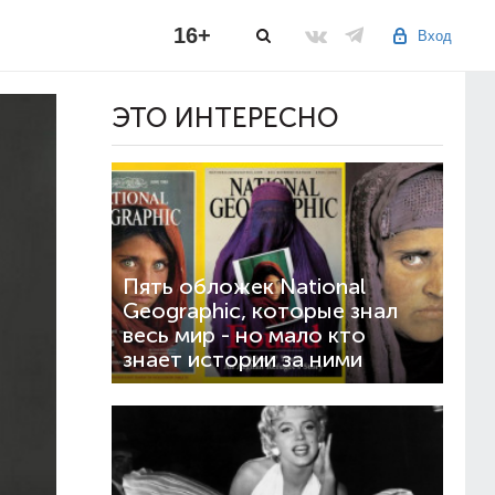
16+
Вход
ЭТО ИНТЕРЕСНО
Пять обложек National
Geographic, которые знал
весь мир - но мало кто
знает истории за ними