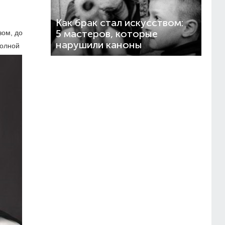
Как брак стал искусством:
5 мастеров, которые
зом, до
нарушили каноны
полной