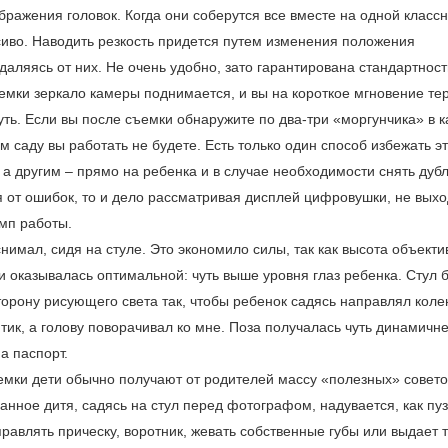
ражения головок. Когда они соберутся все вместе на одной класс
сиво. Наводить резкость придется путем изменения положения
тдаляясь от них. Не очень удобно, зато гарантирована стандартност
емки зеркало камеры поднимается, и вы на короткое мгновение те
нуть. Если вы после съемки обнаружите по два-три «моргунчика» в 
м саду вы работать не будете. Есть только один способ избежать эт
 а другим – прямо на ребенка и в
случае необходимости снять дубл
я от ошибок, то и дело рассматривая дисплей цифровушки, не вых
мп работы.
имал, сидя на стуле. Это экономило силы, так как высота объекти
 оказывалась оптимальной: чуть выше уровня глаз ребенка. Стул 
торону рисующего света так, чтобы ребенок садясь направлял коле
тик, а голову поворачивал ко мне. Поза получалась чуть динамичне
а паспорт.
емки дети обычно получают от родителей массу «полезных» совето
нное дитя, садясь на стул перед фотографом, надувается, как пу
равлять прическу, воротник, жевать собственные губы или выдает 