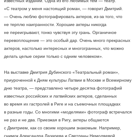
известных изданий. Одна из его любимых тем — театр.
«С театром у меня настоящий роман, — говорит Дмитрий.
— Очень люблю фотографировать актеров, из-за того, что
не терплю наигранности. Хорошие актеры никогда
не переигрывают, тонко чувствуя эту грань. Органичное
перевоплощение — это особый дар. Очень много прекрасных
актеров, настолько интересных и многогранных, что можно
делать целые серии только с одним человеком».
На выставке Дмитрия Дубинского «Театральный роман»,
приуроченной к Дням культуры Латвии в Москве и Всемирному
дню театра, — представлено четыре десятка фотографий
известных российских и латвийских актеров, сделанных
во время их гастролей в Риге и на съемочных площадках
в разные годы. Со многими «моделями» фотограф встречался
не раз и не два. Приезжая в Ригу, актеры общаются
с Дмитрием, как со своим хорошим знакомым. Например,
снимок Александра Лазарева и Светланы Немоляевой,