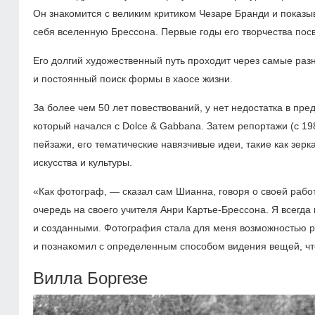
Он знакомится с великим критиком Чезаре Бранди и показы
себя вселенную Брессона. Первые годы его творчества по
Его долгий художественный путь проходит через самые разн
и постоянный поиск формы в хаосе жизни.
За более чем 50 лет повествований, у нет недостатка в пр
который начался с Dolce & Gabbana. Затем репортажи (с 1
пейзажи, его тематические навязчивые идеи, такие как зерк
искусства и культуры.
«Как фотограф, — сказал сам Шианна, говоря о своей рабо
очередь на своего учителя Анри Картье-Брессона. Я всег
и созданными. Фотография стала для меня возможностью ра
и познакомил с определенным способом видения вещей, чт
Вилла Боргезе