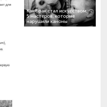
ает для
Как брак стал искусством:
5 мастеров, которые
нарушили каноны
um),
ра
первую