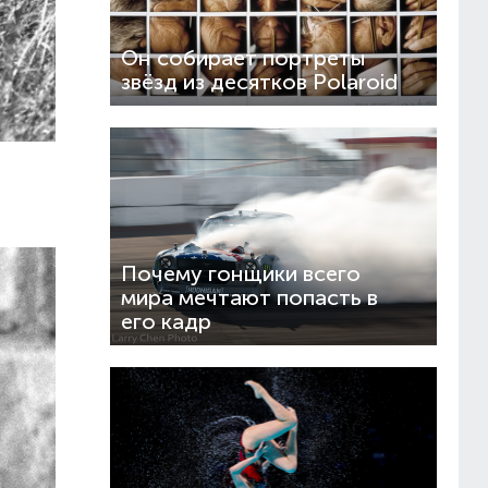
Он собирает портреты
звёзд из десятков Polaroid
Почему гонщики всего
мира мечтают попасть в
его кадр