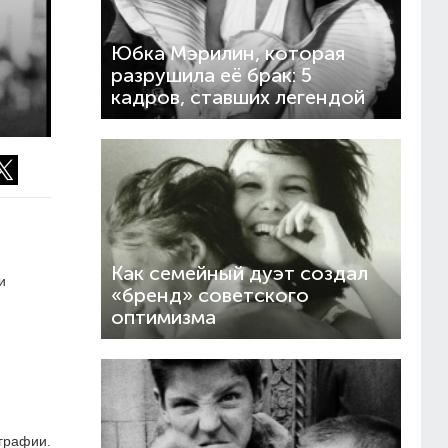
Юбка Мэрилин, которая
разрушила её брак: 5
кадров, ставших легендой
Как семейный дуэт создал
и
«бренд» советского
оптимизма
ографии.