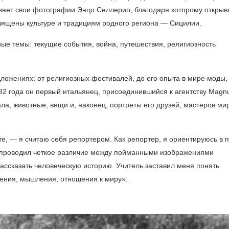
вает свои фотографии Энцо Селлерио, благодаря которому открыв
священы культуре и традициям родного региона — Сицилии.
ые темы: текущие события, война, путешествия, религиозность
едложениях: от религиозных фестивалей, до его опыта в мире моды,
982 года он первый итальянец, присоединившийся к агентству Magn
ала, животные, вещи и, наконец, портреты его друзей, мастеров ми
те, — я считаю себя репортером. Как репортер, я ориентируюсь в 
да проводил четкое различие между пойманными изображениями
ссказать человеческую историю. Учитель заставил меня понять
ения, мышления, отношения к миру».