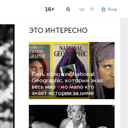
16+
Вход
ЭТО ИНТЕРЕСНО
Пять обложек National
Geographic, которые знал
весь мир - но мало кто
знает истории за ними