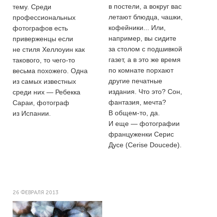
в постели, а вокруг вас
тему. Среди
летают блюдца, чашки,
профессиональных
кофейники... Или,
фотографов есть
например, вы сидите
приверженцы если
за столом с подшивкой
не стиля Хеллоуин как
газет, а в это же время
такового, то чего-то
по комнате порхают
весьма похожего. Одна
другие печатные
из самых известных
издания. Что это? Сон,
среди них — Ребекка
фантазия, мечта?
Сараи, фотограф
В общем-то, да.
из Испании.
И еще — фотографии
француженки Серис
Дусе (Cerise Doucede).
26 ФЕВРАЛЯ 2013