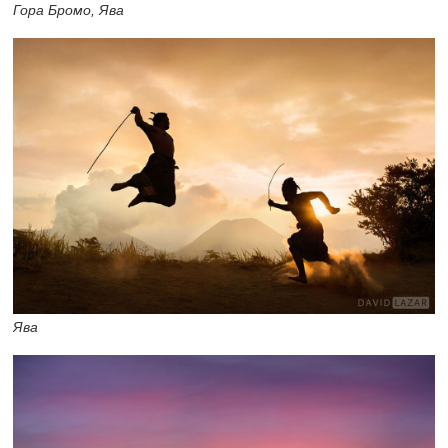
Гора Бромо, Ява
Ява