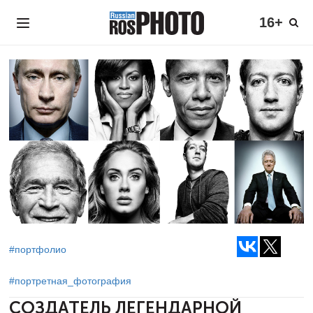
16+
#портфолио
#портретная_фотография
СОЗДАТЕЛЬ ЛЕГЕНДАРНОЙ