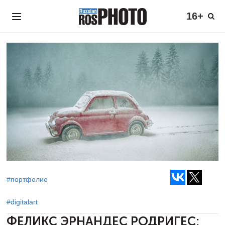
16+
#портфолио
#digitalart
ФЕЛИКС ЭРНАНДЕС РОДРИГЕС: