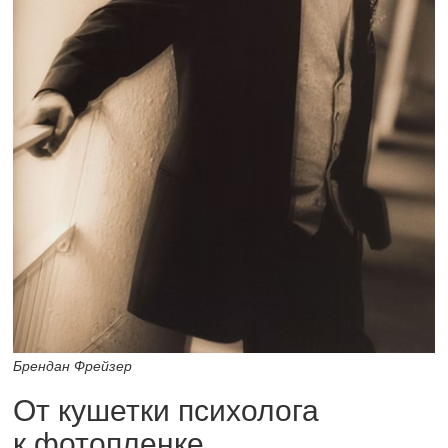
Брендан Фрейзер
От кушетки психолога
к фотопленке