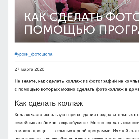
КАК СДЕЛАТЬ ФОТ
ПОМОЩЬЮ ПРОГР
#уроки_фотошопа
27 марта 2020
Не знаете, как сделать коллаж из фотографий на комп
с помощью которых можно сделать фотоколлаж в домаш
Как сделать коллаж
Коллаж часто используют при создании поздравительных от
семейных альбомов в скрапбукинге. Можно сделать композ
а можно проще — в компьютерной программе. Из этой стат
использовать для склейки снимков, а также о том, как сде