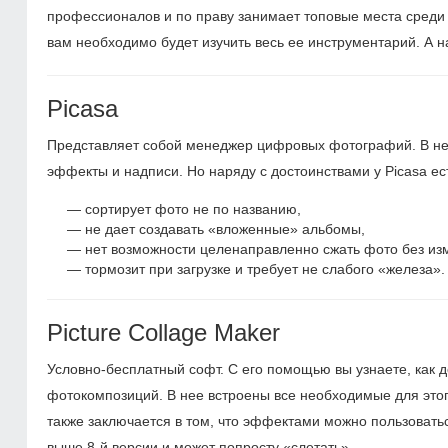
профессионалов и по праву занимает топовые места среди
вам необходимо будет изучить весь ее инструментарий. А 
Picasa
Представляет собой менеджер цифровых фотографий. В нем
эффекты и надписи. Но наряду с достоинствами у Picasa ест
сортирует фото не по названию,
не дает создавать «вложенные» альбомы,
нет возможности целенаправленно сжать фото без из
тормозит при загрузке и требует не слабого «железа».
Picture Collage Maker
Условно-бесплатный софт. С его помощью вы узнаете, как 
фотокомпозиций. В нее встроены все необходимые для это
также заключается в том, что эффектами можно пользовать
выше
8-й
версии и может попросту «слетать».