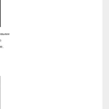
товыми
о
е.