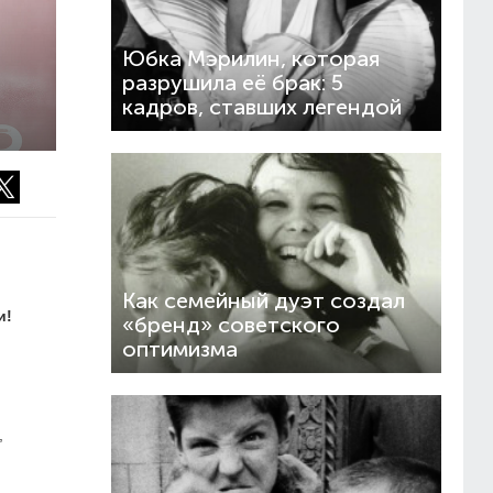
Юбка Мэрилин, которая
разрушила её брак: 5
кадров, ставших легендой
Как семейный дуэт создал
и!
«бренд» советского
оптимизма
,