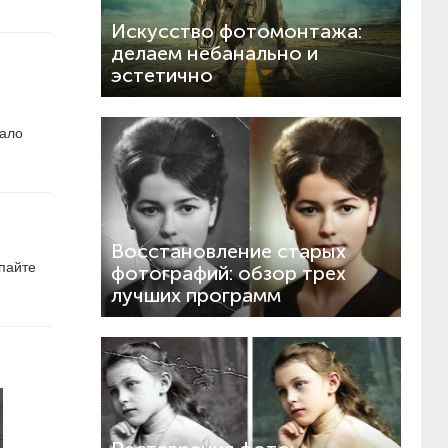
Искусство фотомонтажа:
делаем небанально и
эстетично
мало
Восстановление старых
упайте
фотографий: обзор трех
лучших программ