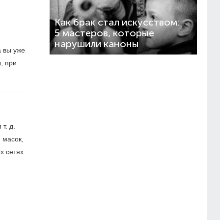
Как брак стал искусством:
5 мастеров, которые
нарушили каноны
а вы уже
, при
т. д.
 масок,
х сетях