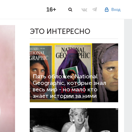
16+
Вход
ЭТО ИНТЕРЕСНО
Пять обложек National
Geographic, которые знал
весь мир - но мало кто
знает истории за ними