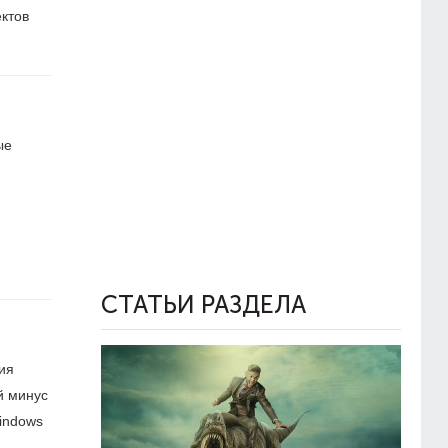
ктов
ые
СТАТЬИ РАЗДЕЛА
ия
й минус
indows