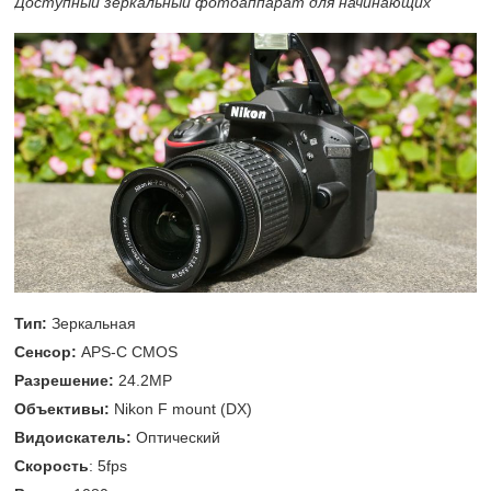
Доступный зеркальный фотоаппарат для начинающих
Тип:
Зеркальная
Сенсор:
APS-C CMOS
Разрешение:
24.2MP
Объективы:
Nikon F mount (DX)
Видоискатель:
Оптический
Скорость
: 5fps