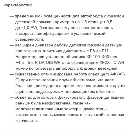
характеристик:
предел низкой освещенности для автофокуса с фазовой
детекцией повышен примерно на 1,5 стопа (от 0,5
до −1,0 EV), благодаря чему повышаются точность
и скорость автофокусировки в условиях низкой
освещенности;
расширен диапазон работы датчиков фазовой детекции
при закрытых значениях диафрагмы с F8 до F11.
Например, при установке объектива XF
100–400 mm
F4.5—5.6 R LM OIS WR с телеконвертером XF2X TC WR
можно использовать автофокус с фазовой детекцией;
существенно оптимизирована работа следящего АФ (AF-
C) при использовании с зум-объективами, что дает
большие преимущества при съемке спортивных и других
сцен с непредсказуемым перемещением объектов;
объекты, для которых фокусировка с фазовой детекцией
раньше была неэффективна, такие как
мелкодетализированные текстуры, дикие птицы
и животные, теперь можно снимать с высокой скоростью
и точностью.