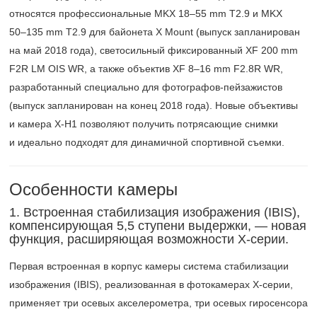
относятся профессиональные MKX
18–55 mm
T2.9 и MKX
50–135 mm
T2.9 для байонета X Mount (выпуск запланирован
на май 2018 года), светосильный фиксированный XF 200 mm
F2R LM OIS WR, а также объектив XF
8–16 mm
F2.8R WR,
разработанный специально для фотографов-пейзажистов
(выпуск запланирован на конец 2018 года). Новые объективы
и камера X-H1 позволяют получить потрясающие снимки
и идеально подходят для динамичной спортивной съемки.
Особенности камеры
1. Встроенная стабилизация изображения (IBIS),
компенсирующая 5,5 ступени выдержки, — новая
функция, расширяющая возможности
X-серии.
Первая встроенная в корпус камеры система стабилизации
изображения (IBIS), реализованная в фотокамерах
X-серии,
применяет три осевых акселерометра, три осевых гиросенсора