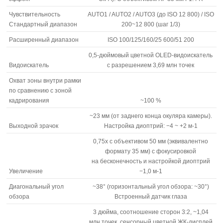
Чувствительность
AUTO1 / AUTO2 / AUTO3 (до ISO 12 800) / ISO
Стандартный диапазон
200~12 800 (шаг 1/3)
Расширенный диапазон
ISO 100/125/160/25 600/51 200
0,5-дюймовый
цветной OLED-видоискатель
Видоискатель
с разрешением 3,69 млн точек
Охват зоны внутри рамки
по сравнению с зоной
кадрирования
~100 %
~23 мм (от заднего конца окуляра камеры).
Выходной зрачок
Настройка диоптрий: −4 ~ +2 м-1
0,75x c объективом 50 мм (эквивалентно
формату 35 мм) с фокусировкой
на бесконечность и настройкой диоптрий
Увеличение
−1,0 м-1
Диагональный угол
~38° (горизонтальный угол обзора: ~30°)
обзора
Встроенный датчик глаза
3 дюйма, соотношение сторон 3:2, ~1,04
млн точек, сенсорный цветной ЖК-дисплей