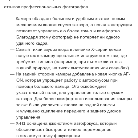
отзывов профессиональных фотографов.
Камера обладает большим и удобным хватом, новым
механизмом кнопки спуска затвора, а новая конструкция
позволяет управлять ею более точно и комфортно.
Благодаря этому фотограф не потеряет ни одного
удачного кадра.
Самый тихий звук затвора в линейке
X-серии
делает
новую фотокамеру идеальным инструментом там, где
требуется тишина (например, при съемке животных
в дикой природе, на тихих выступлениях или свадьбах).
На задней стороне камеры добавлена новая кнопка AF-
ON, которая упрощает работу с автофокусом при
помощи большого пальца. Это освобождает
указательный палец для управления только спуском
затвора. Для более комфортного использования камеры
также были увеличены кнопки на задней панели
и улучшено сцепление переднего и заднего дисков
управления.
X-H1 оснащена джойстиком автофокуса, который
обеспечивает быстрое и точное перемещение
в желаемую точку фокусировки.