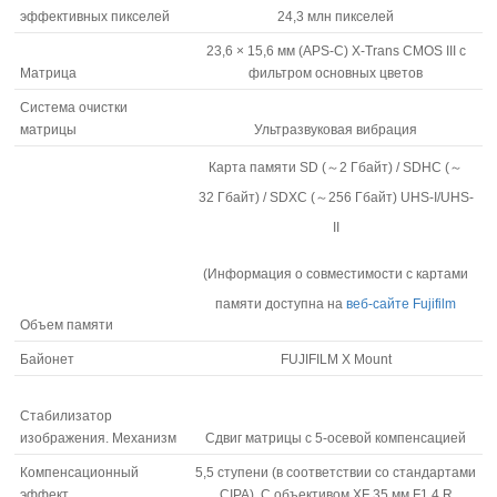
эффективных пикселей
24,3 млн пикселей
23,6 × 15,6 мм (APS-C)
X-Trans
CMOS III с
Матрица
фильтром основных цветов
Система очистки
матрицы
Ультразвуковая вибрация
Карта памяти SD (～2 Гбайт) / SDHC (～
32 Гбайт) / SDXC (～256 Гбайт) UHS-I/UHS-
II
(Информация о совместимости с картами
памяти доступна на
веб-сайте Fujifilm
Объем памяти
Байонет
FUJIFILM X Mount
Стабилизатор
изображения. Механизм
Сдвиг матрицы с
5-осевой
компенсацией
Компенсационный
5,5 ступени (в соответствии со стандартами
эффект
CIPA). С объективом XF 35 мм F1.4 R