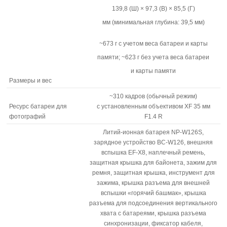
139,8 (Ш) × 97,3 (В) × 85,5 (Г)
мм (минимальная глубина: 39,5 мм)
~673 г с учетом веса батареи и карты
памяти; ~623 г без учета веса батареи
и карты памяти
Размеры и вес
~310 кадров (обычный режим)
Ресурс батареи для
с установленным объективом XF 35 мм
фотографий
F1.4 R
Литий-ионная батарея NP-W126S,
зарядное устройство BC-W126, внешняя
вспышка EF-X8, наплечный ремень,
защитная крышка для байонета, зажим для
ремня, защитная крышка, инструмент для
зажима, крышка разъема для внешней
вспышки «горячий башмак», крышка
разъема для подсоединения вертикального
хвата с батареями, крышка разъема
синхронизации, фиксатор кабеля,