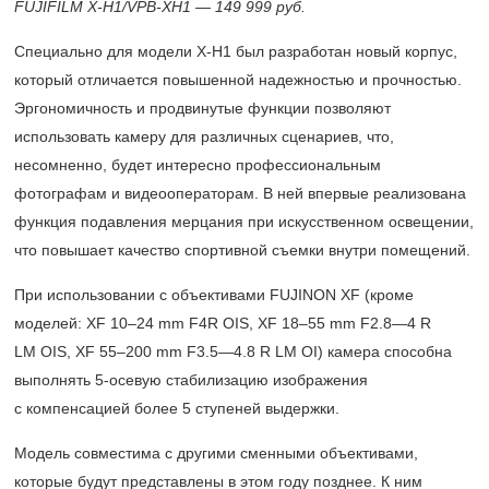
FUJIFILM X-H1/VPB-XH1 — 149 999 руб.
Специально для модели X-H1 был разработан новый корпус,
который отличается повышенной надежностью и прочностью.
Эргономичность и продвинутые функции позволяют
использовать камеру для различных сценариев, что,
несомненно, будет интересно профессиональным
фотографам и видеооператорам. В ней впервые реализована
функция подавления мерцания при искусственном освещении,
что повышает качество спортивной съемки внутри помещений.
При использовании с объективами FUJINON XF (кроме
моделей: XF
10–24 mm
F4R OIS, XF
18–55 mm
F2.8—4 R
LM OIS, XF
55–200 mm
F3.5—4.8 R LM OI) камера способна
выполнять
5-осевую
стабилизацию изображения
с компенсацией более 5 ступеней выдержки.
Модель совместима с другими сменными объективами,
которые будут представлены в этом году позднее. К ним