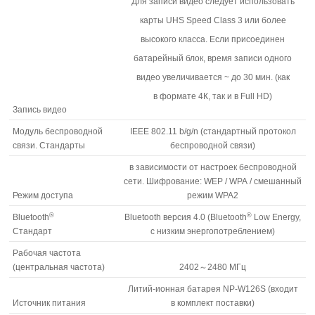
Для записи видео следует использовать
карты UHS Speed Class 3 или более
высокого класса. Если присоединен
батарейный блок, время записи одного
видео увеличивается ~ до 30 мин. (как
в формате 4К, так и в Full HD)
Запись видео
Модуль беспроводной
IEEE 802.11 b/g/n (стандартный протокол
связи. Стандарты
беспроводной связи)
в зависимости от настроек беспроводной
сети. Шифрование: WEP / WPA / смешанный
Режим доступа
режим WPA2
®
®
Bluetooth
Bluetooth версия 4.0 (Bluetooth
Low Energy,
Стандарт
с низким энергопотреблением)
Рабочая частота
(центральная частота)
2402～2480 МГц
Литий-ионная батарея NP-W126S (входит
Источник питания
в комплект поставки)