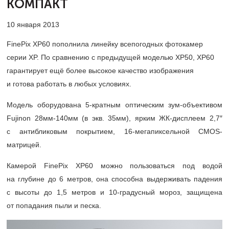
КОМПАКТ
10 января 2013
FinePix XP60 пополнила линейку всепогодных фотокамер
серии XP. По сравнению с предыдущей моделью XP50, XP60
гарантирует ещё более высокое качество изображения
и готова работать в любых условиях.
Модель оборудована
5-кратным
оптическим зум-объективом
F
ujinon
28мм-140мм (в экв. 35мм), ярким ЖК-дисплеем 2,7″
с антибликовым покрытием,
16-мегапиксельной
CMOS
-
матрицей.
Камерой FinePix XP60 можно пользоваться под водой
на глубине до 6 метров, она способна выдерживать падения
с высоты до 1,5 метров и
10-градусный
мороз, защищена
от попадания пыли и песка.