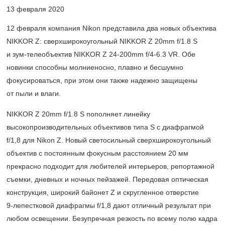
13 февраля 2020
12 февраля компания Nikon представила два новых объектива
NIKKOR Z: сверхширокоугольный NIKKOR Z 20mm f/1.8 S
и зум-телеобъектив NIKKOR Z 24-200mm f/4-6.3 VR. Обе
новинки способны молниеносно, плавно и бесшумно
фокусироваться, при этом они также надежно защищены
от пыли и влаги.
NIKKOR Z 20mm f/1.8 S пополняет линейку
высокопроизводительных объективов типа S с диафрагмой
f/1,8 для Nikon Z. Новый светосильный сверхширокоугольный
объектив с постоянным фокусным расстоянием 20 мм
прекрасно подходит для любителей интерьеров, репортажной
съемки, дневных и ночных пейзажей. Передовая оптическая
конструкция, широкий байонет Z и скругленное отверстие
9-лепестковой
диафрагмы f/1,8 дают отличный результат при
любом освещении. Безупречная резкость по всему полю кадра