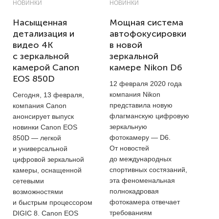
НОВИНКИ
НОВИНКИ
Насыщенная
Мощная система
детализация и
автофокусировки
видео 4К
в новой
с зеркальной
зеркальной
камерой Canon
камере Nikon D6
EOS 850D
12 февраля 2020 года
компания Nikon
Сегодня, 13 февраля,
представила новую
компания Canon
флагманскую цифровую
анонсирует выпуск
зеркальную
новинки Canon EOS
фотокамеру — D6.
850D — легкой
От новостей
и универсальной
до международных
цифровой зеркальной
спортивных состязаний,
камеры, оснащенной
эта феноменальная
сетевыми
полнокадровая
возможностями
фотокамера отвечает
и быстрым процессором
требованиям
DIGIC 8. Canon EOS