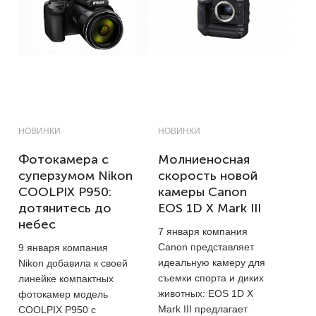
НОВИНКИ
НОВИНКИ
Фотокамера с
Молниеносная
суперзумом Nikon
скорость новой
COOLPIX P950:
камеры Canon
дотянитесь до
EOS 1D X Mark III
небес
7 января компания
Canon представляет
9 января компания
идеальную камеру для
Nikon добавила к своей
съемки спорта и диких
линейке компактных
животных: EOS 1D X
фотокамер модель
Mark III предлагает
COOLPIX P950 с