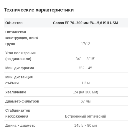
Технические характеристики
Объектив
Canon EF
70–300 мм
f/4—5,6 IS II USM
Оптическая
конструкция, линз/
групп
17/12
Угол поля зрения
(по диагонали)
34° — 8°15’
Мин. диафрагма
f/32—45
Мин. дистанция
съёмки
1,2 м
Увеличение
1:4 (на 300 мм)
Диаметр фильтров
67 мм
Стабилизатор
изображения
Встроенный оптический
Длина × диаметр
145,5 × 80 мм