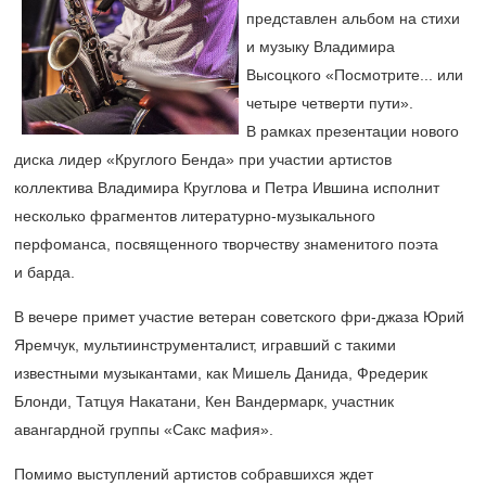
представлен альбом на стихи
и музыку Владимира
Высоцкого «Посмотрите... или
четыре четверти пути».
В рамках презентации нового
диска лидер «Круглого Бенда» при участии артистов
коллектива Владимира Круглова и Петра Ившина исполнит
несколько фрагментов литературно-музыкального
перфоманса, посвященного творчеству знаменитого поэта
и барда.
В вечере примет участие ветеран советского фри-джаза Юрий
Яремчук, мультиинструменталист, игравший с такими
известными музыкантами, как Мишель Данида, Фредерик
Блонди, Татцуя Накатани, Кен Вандермарк, участник
авангардной группы «Сакс мафия».
Помимо выступлений артистов собравшихся ждет