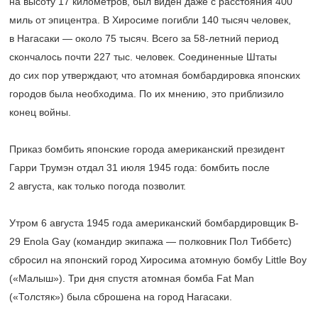
на высоту 17 километров, был виден даже с расстояния 400
миль от эпицентра. В Хиросиме погибли 140 тысяч человек,
в Нагасаки — около 75 тысяч. Всего за
58-летний
период
скончалось почти 227 тыс. человек. Соединенные Штаты
до сих пор утверждают, что атомная бомбардировка японских
городов была необходима. По их мнению, это приблизило
конец войны.
Приказ бомбить японские города американский президент
Гарри Трумэн отдал 31 июля 1945 года: бомбить после
2 августа, как только погода позволит.
Утром 6 августа 1945 года американский бомбардировщик B-
29 Enola Gay (командир экипажа — полковник Пол Тиббетс)
сбросил на японский город Хиросима атомную бомбу Little Boy
(«Малыш»). Три дня спустя атомная бомба Fat Man
(«Толстяк») была сброшена на город Нагасаки.