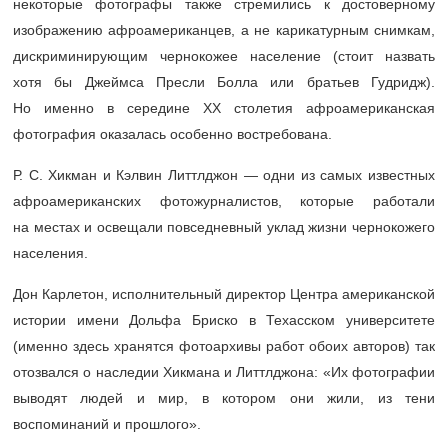
некоторые фотографы также стремились к достоверному
изображению афроамериканцев, а не карикатурным снимкам,
дискриминирующим чернокожее население (стоит назвать
хотя бы Джеймса Пресли Болла или братьев Гудридж).
Но именно в середине XX столетия афроамериканская
фотография оказалась особенно востребована.
Р. С. Хикман и Кэлвин Литтлджон — одни из самых известных
афроамериканских фотожурналистов, которые работали
на местах и освещали повседневный уклад жизни чернокожего
населения.
Дон Карлетон, исполнительный директор Центра американской
истории имени Дольфа Бриско в Техасском университете
(именно здесь хранятся фотоархивы работ обоих авторов) так
отозвался о наследии Хикмана и Литтлджона: «Их фотографии
выводят людей и мир, в котором они жили, из тени
воспоминаний и прошлого».