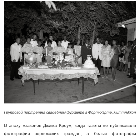
Групповой портретна свадебном фуршете в Форт-Уэрте, Литтлджон
В эпоху «законов Джима Кроу», когда газеты не публиковали
фотографии чернокожих граждан, а белые фотографы