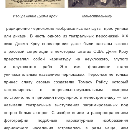
Изображение Джима Кроу
Менестрель-шоу
Традиционно чернокожие изображались как шуты, преступники
или дикари. В честь одного из театральных персонажей XIX
века Джима Кроу впоследствии даже были названы законы
о расовой сегрегации в некоторых штатах США. Джим Кроу
представлял собой карикатуру на неуклюжего, глупого
и плутоватого раба. Это имя фактически стало
уничижительным названием чернокожих. Персонаж не только
принес славу своему создателю Томасу Райсу, который
гастролировал с танцевально-музыкальным номером
по стране, но и прибавил популярности менестрель-шоу — так
называли театральные выступления загримированных под
негров белых актеров. С изобретением и распространением
фотографии подобные карикатурные изображения
чернокожего населения встречались в разы чаще, чем