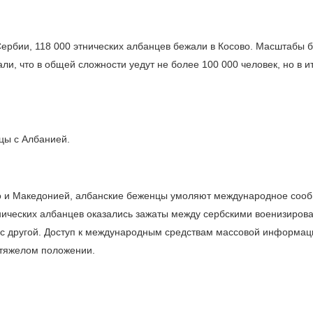
ербии, 118 000 этнических албанцев бежали в Косово. Масштабы б
, что в общей сложности уедут не более 100 000 человек, но в и
цы с Албанией.
во и Македонией, албанские беженцы умоляют международное соо
тнических албанцев оказались зажаты между сербскими военизиро
с другой. Доступ к международным средствам массовой информац
 тяжелом положении.