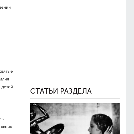
вений
святые
силия
 детей
СТАТЬИ РАЗДЕЛА
уры
 своих