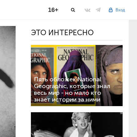
16+
Вход
ЭТО ИНТЕРЕСНО
Пять обложек National
Geographic, которые знал
весь мир - но мало кто
знает истории за ними