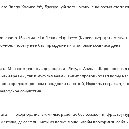
него
Зияда Халила Абу Джазра, убитого накануне во время столкно
ии своего
15-летия.
«La fiesta del quince» (Кинсеаньера) знаменует
можное, чтобы у нее был праздничный и запоминающийся день.
газа. Месяцем ранее лидер партии «Ликуд» Ариэль Шарон посетил 
 как евреями, так и мусульманами. Визит спровоцировал волну на
ьтян в преднамеренном нападении на детей, Израиль возражал, что
ународное сочувствие.
тата — некорпоративных жилых районах без базовой инфраструкт
 Мексики, делает пиньяты из папье-маше, чтобы прокормить себя и