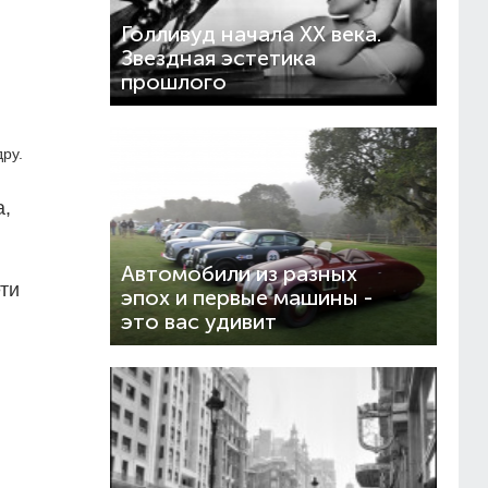
Голливуд начала XX века.
Звездная эстетика
прошлого
ру.
а,
Автомобили из разных
ети
эпох и первые машины -
это вас удивит