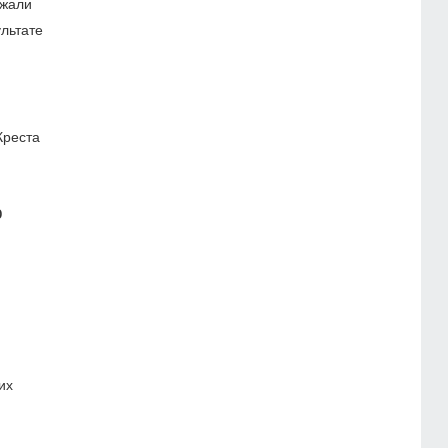
ежали
льтате
Креста
ю
их