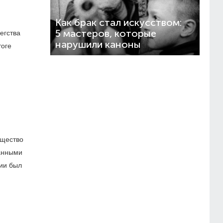
Как брак стал искусством:
5 мастеров, которые
егства
нарушили каноны
тоге
бщество
ванными
ии был