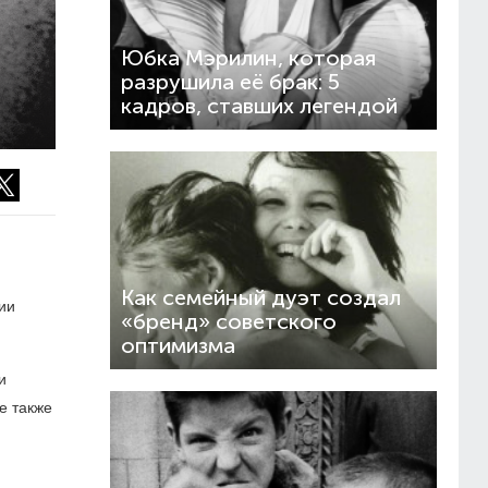
Юбка Мэрилин, которая
разрушила её брак: 5
кадров, ставших легендой
Как семейный дуэт создал
ии
«бренд» советского
оптимизма
и
е также