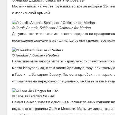
© Antonio Zazueta / Olmos for The Observer
Мальчик висит на кузове грузовика во время похорон
22-лет
с израильской армией.
© Jordis Antonia Schlösser / Ostkreuz for Merian
Девушка готовится к съемке своего портрета на празднован
посвящение девушки в женщину. Ее семья сделает все воз
© Reinhard Krause / Reuters
Палестинцы пытаются уйти от израильского слезоточивого 
места Иерусалима, в том числе Храмовую гору, почитаемую
в Газе и на Западном берегу. Палестинцы обвиняли израил
отправляли на передовую специально, чтобы вызвать межд
© Lara Jo / Regan for Life
Семья Санчес живет в одной из многочисленных колоний ш
недалеко от границы США и Мексики. Мать, иммигрантка из