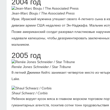
2004 год
Jean-Marc Bouju / The Associated Press
Ирак. Иракский мужчина утешает своего
4-летнего
сына в и
дивизии армии США недалеко от Эн-Наджафа. Мальчик испуга
Позже американский солдат разорвал пластиковые наручник
надевали капюшоны, чтобы дезориентировать заключенных и 
мальчиком.
2005 год
Renée Jones Schneider / Star Tribune
8-летний
Джимми Кейтс занимает четвертое место из четыре
Lake.
Shaul Schwarz / Corbis
Ребенок ворует кусок мяса в главном морском торговом п
гуманитарных агентств, похитив сотни тонн продовольстви