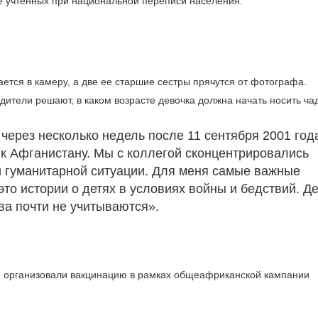
е учтенных при национальной переписи населения.
ется в камеру, а две ее старшие сестры прячутся от фотографа.
тели решают, в каком возрасте девочка должна начать носить чад
через несколько недель после 11 сентября 2001 год
 к Афганистану. Мы с коллегой сконцентрировались
ой гуманитарной ситуации. Для меня самые важные
это истории о детях в условиях войны и бедствий. Д
ва почти не учитываются».
и организовали вакцинацию в рамках общеафриканской кампании