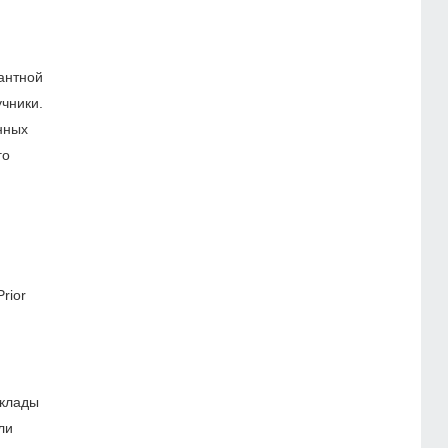
антной
учники.
нных
го
rior
склады
ли