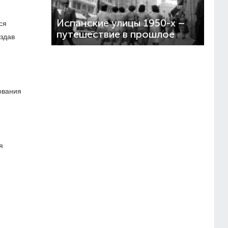
Испанские улицы 1950-х –
ся
путешествие в прошлое
здав
ования
я