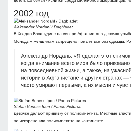
детей. Ее семья числится среди миллионов американцев, н
2002 год
Aleksander Nordahl / Dagbladet
В Хваджа Бахавудине на севере Афганистана девочка улыба
Молодым женщинам запрещено появляться без одежды. Роди
Александр Нордаль: «Я сделал этот снимок 
когда внимание всего мира было приковано
на повседневной жизни, а также, на ужасн
истории в Афганистане и других странах — 
часто умирают первыми, а их мысли и чувст
Stefan Boness Ipon / Panos Pictures
Девочке делают прививку от полиомиелита. Местные власт
по искоренению полиомиелита на континенте.