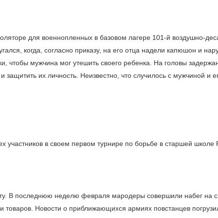
золяторе для военнопленных в базовом лагере
101-й
воздушно-дес
лся, когда, согласно приказу, на его отца надели капюшон и нар
и, чтобы мужчина мог утешить своего ребенка. На головы задержа
защитить их личность. Неизвестно, что случилось с мужчиной и е
х участников в своем первом турнире по борьбе в старшей школе P
орту. В последнюю неделю февраля мародеры совершили набег на 
я и товаров. Новости о приближающихся армиях повстанцев погрузи