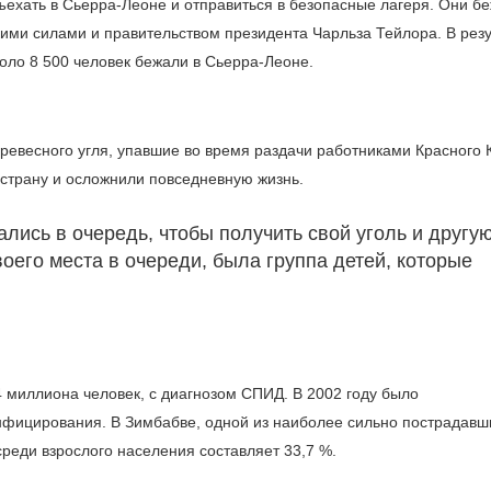
ъехать в Сьерра-Леоне и отправиться в безопасные лагеря. Они б
ими силами и правительством президента Чарльза Тейлора. В резу
оло 8 500 человек бежали в Сьерра-Леоне.
древесного угля, упавшие во время раздачи работниками Красного 
 страну и осложнили повседневную жизнь.
лись в очередь, чтобы получить свой уголь и другу
оего места в очереди, была группа детей, которые
4 миллиона человек, с диагнозом СПИД. В 2002 году было
нфицирования. В Зимбабве, одной из наиболее сильно пострадавш
реди взрослого населения составляет 33,7 %.