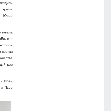
сходили
открыли
в, Юрий
изовала
«Балета
которой
в состав
ачестве
вый раз
 и Ирен
 а Пьер