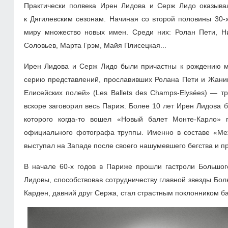
Практически полвека Ирен Лидова и Серж Лидо оказывали
к Дягилевским сезонам. Начиная со второй половины
30-
миру множество новых имен. Среди них: Ролан Пети, 
Соловьев, Марта Грэм, Майя Плисецкая...
Ирен Лидова и Серж Лидо были причастны к рождению м
серию представлений, прославивших Ролана Пети и Жанин
Елисейских полей» (Les Ballets des Champs-Elysées) — 
вскоре заговорил весь Париж. Более 10 лет Ирен Лидова б
которого когда-то вошел «Новый балет Монте-Карло»
официального фотографа труппы. Именно в составе «Ме
выступал на Западе после своего нашумевшего бегства и п
В начале
60-х
годов в Париже прошли гастроли Большог
Лидовы, способствовав сотрудничеству главной звезды Б
Карден, давний друг Сержа, стал страстным поклонником б