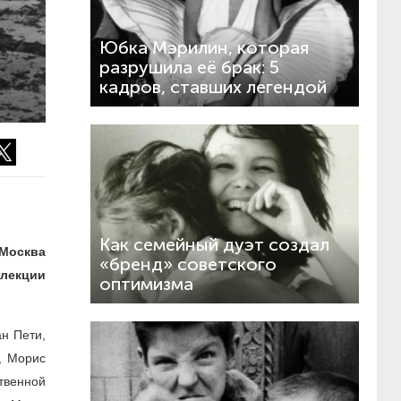
Юбка Мэрилин, которая
разрушила её брак: 5
кадров, ставших легендой
Как семейный дуэт создал
 Москва
«бренд» советского
ллекции
оптимизма
н Пети,
, Морис
твенной