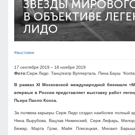
ЗВЕЗДЫ МИРОВОГО
В ОБЪЕКТИВЕ ЛЕГ
ЛИДО
#выставки
17 сентября 2019 – 18 ноября 2019
Фото:
Серж Лидо. Танцтеатр Вупперталь. Пина Бауш. ‘Kontak
В рамках XI Московской международной биеннале «М
впервые в России представляет выставку работ леге
Пьера Паоло Косса.
За полвека карьеры Серж Лидо создал наиболее полный ар
Нина Вырубова, Вацлав Нижинский, Серж Лифарь, Милор
Бежар, Марта Грэм, Майя Плисецкая, Михаил Барышн