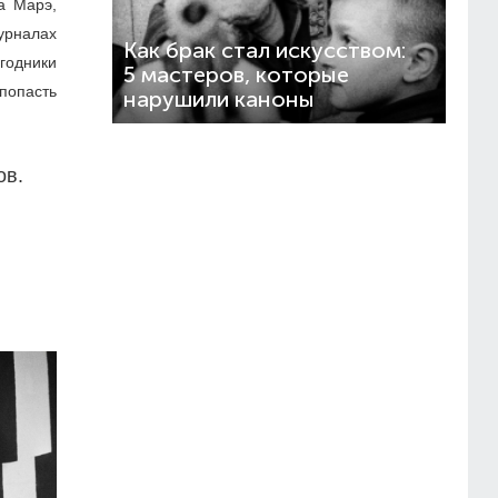
а Марэ,
урналах
Как брак стал искусством:
годники
5 мастеров, которые
попасть
нарушили каноны
ов.