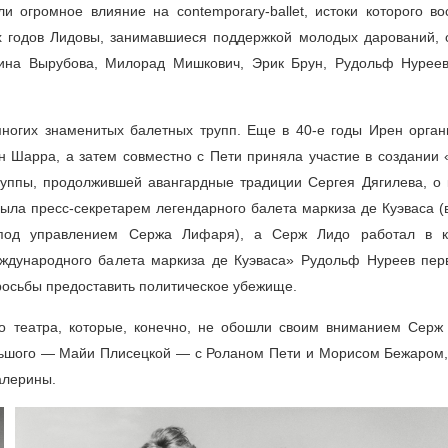
 огромное влияние на contemporary-ballet, истоки которого во
х
годов Лидовы, занимавшиеся поддержкой молодых дарований, 
Нина Вырубова, Милорад Мишкович, Эрик Брун, Рудольф Нурее
ногих знаменитых балетных трупп. Еще в
40-е
годы Ирен орган
 Шарра, а затем совместно с Пети приняла участие в создании 
труппы, продолжившей авангардные традиции Сергея Дягилева, о 
ыла пресс-секретарем легендарного балета маркиза де Куэваса (
 под управлением Сержа Лифаря), а Серж Лидо работал в к
ждународного балета маркиза де Куэваса» Рудольф Нуреев пер
росьбы предоставить политическое убежище.
о театра, которые, конечно, не обошли своим вниманием Серж
ольшого — Майи Плисецкой — с Роланом Пети и Морисом Бежаром,
алерины.