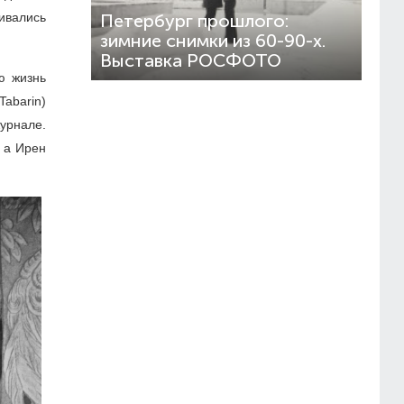
аивались
Петербург прошлого:
зимние снимки из 60-90-х.
Выставка РОСФОТО
ю жизнь
abarin)
журнале.
 а Ирен