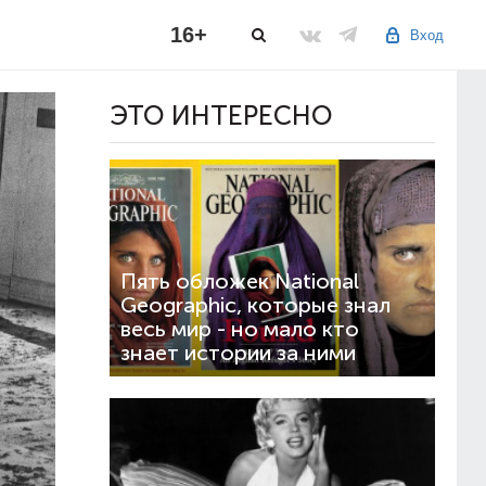
16+
Вход
ЭТО ИНТЕРЕСНО
Пять обложек National
Geographic, которые знал
весь мир - но мало кто
знает истории за ними