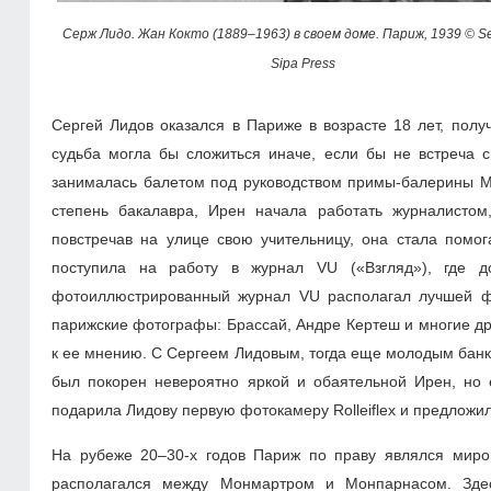
Серж Лидо. Жан Кокто
(1889–1963)
в своем доме. Париж, 1939 © Se
Sipa Press
Сергей Лидов оказался в Париже в возрасте 18 лет, полу
судьба могла бы сложиться иначе, если бы не встреча с
занималась балетом под руководством примы-балерины Ма
степень бакалавра, Ирен начала работать журналисто
повстречав на улице свою учительницу, она стала помог
поступила на работу в журнал VU («Взгляд»), где д
фотоиллюстрированный журнал VU располагал лучшей ф
парижские фотографы: Брассай, Андре Кертеш и многие др
к ее мнению. С Сергеем Лидовым, тогда еще молодым банк
был покорен невероятно яркой и обаятельной Ирен, но 
подарила Лидову первую фотокамеру Rolleiflex и предложи
На рубеже 20–30-х годов Париж по праву являлся миров
располагался между Монмартром и Монпарнасом. Здес