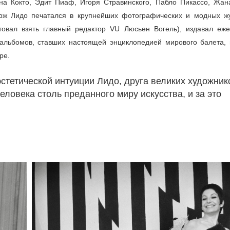
а Кокто, Эдит Пиаф, Игоря Стравинского, Пабло Пикассо, Жан
рж Лидо печатался в крупнейших фотографических и модных ж
овал взять главный редактор VU Люсьен Вогель), издавал еже
тоальбомов, ставших настоящей энциклопедией мирового балета, 
ре.
стетической интуиции Лидо, друга великих художник
еловека столь преданного миру искусства, и за это