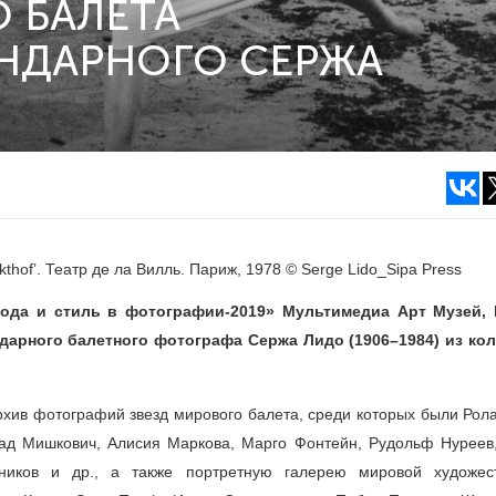
 БАЛЕТА
ЕНДАРНОГО СЕРЖА
thof’. Театр де ла Вилль. Париж, 1978 © Serge Lido_Sipa Press
ода и стиль в фотографии-2019» Мультимедиа Арт Музей,
ндарного балетного фотографа Сержа Лидо
(1906–1984)
из ко
хив фотографий звезд мирового балета, среди которых были Рола
ад Мишкович, Алисия Маркова, Марго Фонтейн, Рудольф Нуреев
иков и др., а также портретную галерею мировой художес