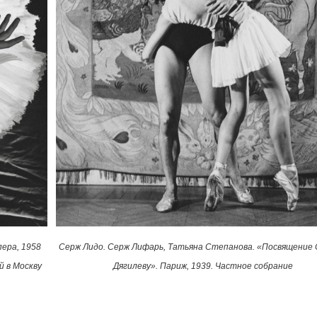
ера, 1958
Серж Лидо. Серж Лифарь, Татьяна Степанова. «Посвящение
й в Москву
Дягилеву». Париж, 1939. Частное собрание