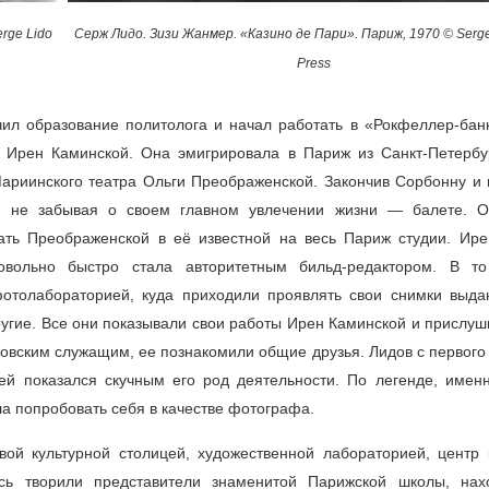
rge Lido
Серж Лидо. Зизи Жанмер. «Казино де Пари». Париж, 1970 © Serge
Press
чил образование политолога и начал работать в «Рокфеллер-банк
 Ирен Каминской. Она эмигрировала в Париж из Санкт-Петербур
риинского театра Ольги Преображенской. Закончив Сорбонну и 
м, не забывая о своем главном увлечении жизни — балете. 
ать Преображенской в её известной на весь Париж студии. Ире
овольно быстро стала авторитетным бильд-редактором. В т
отолабораторией, куда приходили проявлять свои снимки выд
угие. Все они показывали свои работы Ирен Каминской и прислуш
овским служащим, ее познакомили общие друзья. Лидов с первого 
ей показался скучным его род деятельности. По легенде, имен
ла попробовать себя в качестве фотографа.
ой культурной столицей, художественной лабораторией, центр 
ь творили представители знаменитой Парижской школы, нах