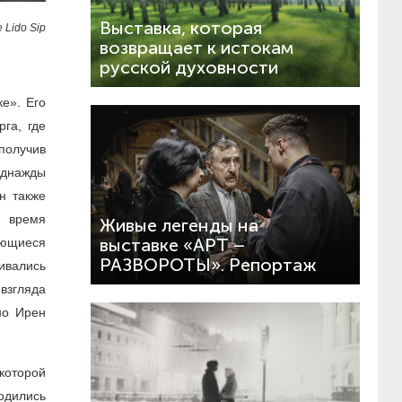
Выставка, которая
 Lido Sipa
возвращает к истокам
русской духовности
е». Его
га, где
получив
Однажды
н также
о время
Живые легенды на
ающиеся
выставке «АРТ –
РАЗВОРОТЫ». Репортаж
ивались
взгляда
но Ирен
которой
одились