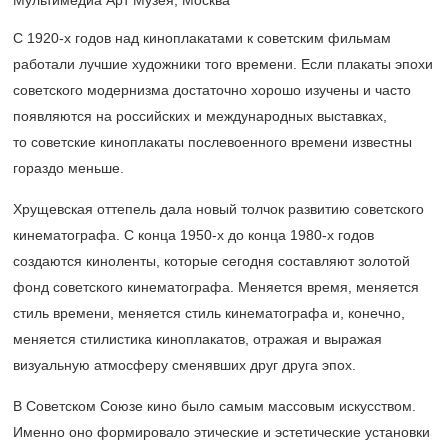
Мультимедиа Арт Музея, Москва
С
1920-х
годов над киноплакатами к советским фильмам
работали лучшие художники того времени. Если плакаты эпохи
советского модернизма достаточно хорошо изучены и часто
появляются на российских и международных выставках,
то советские киноплакаты послевоенного времени известны
гораздо меньше.
Хрущевская оттепель дала новый толчок развитию советского
кинематографа. С конца
1950-х
до конца
1980-х
годов
создаются киноленты, которые сегодня составляют золотой
фонд советского кинематографа. Меняется время, меняется
стиль времени, меняется стиль кинематографа и, конечно,
меняется стилистика киноплакатов, отражая и выражая
визуальную атмосферу сменявших друг друга эпох.
В Советском Союзе кино было самым массовым искусством.
Именно оно формировало этические и эстетические установки