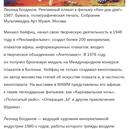
Леонид Богданов. Рекламный плакат к фильму «Кин-дза-дза!».
1987. Бумага, полиграфическая печать. Собрание
Мультимедиа Арт Музея, Москва
Михаил Хейфиц, начал свою творческую деятельность в 1948
году в «Рекламфильме»; создал более 200 кинореклам,
плакатов-афиш, информационных плакатов; входил
в творческое объединение «Агитплакат». В 1976 году
он получил Бронзовую медаль на Международном конкурсе
плакатов в Болонье. Хейфиц не только создавал киноплакаты,
он автор множества статей об искусстве плаката и, в частности,
киноплаката. На выставке в МАММ представлены его афиши
к таким легендарным фильмам, как «Карнавальная ночь»,
«Полосатый рейс», «Операция „Ы“ и другие приключения
Шурика».
Леонид Богданов — ведущий художник кинорекламной
индустрии
1980-х
годов, работы которого трижды входили