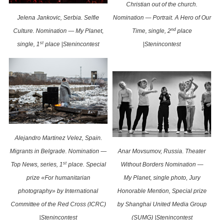
Christian out of the church.
Jelena Jankovic, Serbia. Selfie
Nomination — Portrait. A Hero of Our
nd
Culture. Nomination — My Planet,
Time, single, 2
place
st
single, 1
place
|Stenincontest
|Stenincontest
Alejandro Martinez Velez, Spain.
Migrants in Belgrade. Nomination —
Anar Movsumov, Russia. Theater
st
Top News, series, 1
place. Special
Without Borders Nomination —
prize «For humanitarian
My Planet, single photo, Jury
photography» by International
Honorable Mention, Special prize
Committee of the Red Cross (ICRC)
by Shanghai United Media Group
|Stenincontest
(SUMG) |Stenincontest