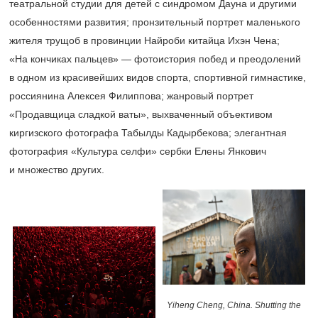
театральной студии для детей с синдромом Дауна и другими
особенностями развития; пронзительный портрет маленького
жителя трущоб в провинции Найроби китайца Ихэн Чена;
«На кончиках пальцев» — фотоистория побед и преодолений
в одном из красивейших видов спорта, спортивной гимнастике,
россиянина Алексея Филиппова; жанровый портрет
«Продавщица сладкой ваты», выхваченный объективом
киргизского фотографа Табылды Кадырбекова; элегантная
фотография «Культура селфи» сербки Елены Янкович
и множество других.
Yiheng Cheng, China. Shutting the