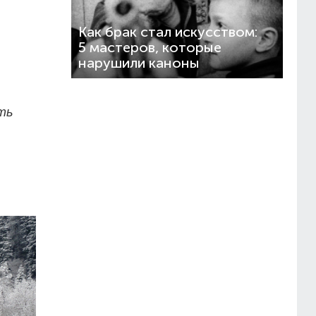
Как брак стал искусством:
5 мастеров, которые
нарушили каноны
ть