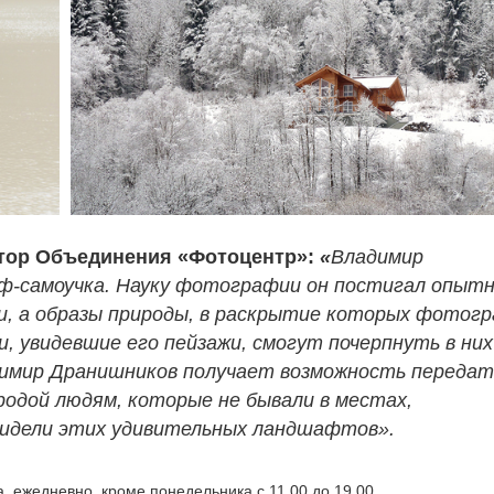
тор Объединения «Фотоцентр»:
«
Владимир
-самоучка. Науку фотографии он постигал опыт
и, а образы природы, в раскрытие которых фотог
и, увидевшие его пейзажи, смогут почерпнуть в них
димир Дранишников получает возможность передат
родой людям, которые не бывали в местах,
 видели этих удивительных ландшафтов».
а, ежедневно, кроме понедельника с 11.00 до 19.00.