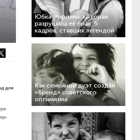
Юбка Мэрилин, которая
разрушила её брак: 5
кадров, ставших легендой
Как семейный дуэт создал
од для
«бренд» советского
оптимизма
кую
ляд»