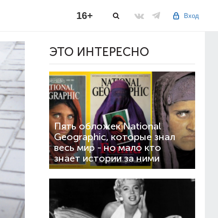
16+
Вход
ЭТО ИНТЕРЕСНО
Пять обложек National
Geographic, которые знал
весь мир - но мало кто
знает истории за ними