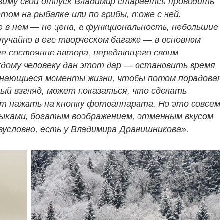
зиму свой отпуск Владимир старается проводить
етом на рыбалке или по грибы, тоже с ней.
е в нем — не цена, а функциональность, небольшие
случайно в его творческом багаже — в основном
ее состояние автора, передающего своим
ждому человеку дан этот дар — остановить время
минающиеся моменты жизни, чтобы потом порадова
вый взгляд, может показаться, что сделать
т нажать на кнопку фотоаппарата. Но это совсем
выками, богатым воображением, отменным вкусом
зусловно, есть у Владимира Дранишникова».