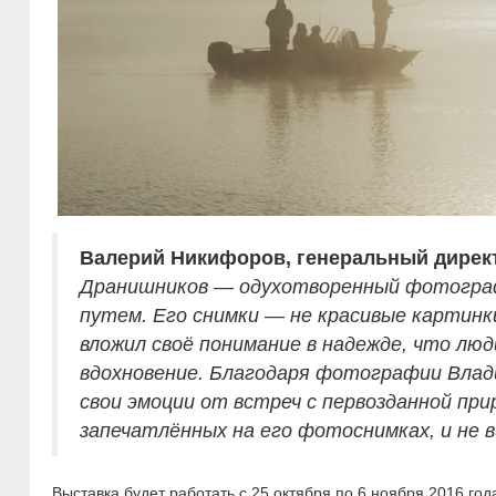
Валерий Никифоров, генеральный дирек
Дранишников — одухотворенный фотограф
путем. Его снимки — не красивые картинк
вложил своё понимание в надежде, что люд
вдохновение. Благодаря фотографии Вла
свои эмоции от встреч с первозданной при
запечатлённых на его фотоснимках, и не
Выставка будет работать с 25 октября по 6 ноября 2016 год