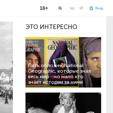
16+
Вход
ЭТО ИНТЕРЕСНО
Пять обложек National
Geographic, которые знал
весь мир - но мало кто
знает истории за ними