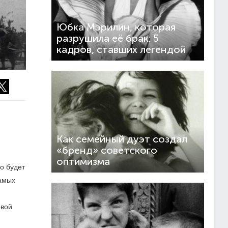
Юбка Мэрилин, которая
разрушила её брак: 5
кадров, ставших легендой
Как семейный дуэт создал
«бренд» советского
оптимизма
о будет
самых
рвой