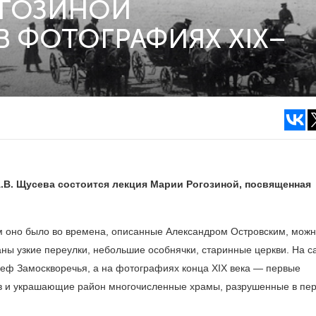
ОГОЗИНОЙ
В ФОТОГРАФИЯХ XIX–
А.В. Щусева состоится лекция Марии Рогозиной, посвященная
им оно было во времена, описанные Александром Островским, можн
аны узкие переулки, небольшие особнячки, старинные церкви. На 
ьеф Замоскворечья, а на фотографиях конца ХIX века — первые
в и украшающие район многочисленные храмы, разрушенные в пе