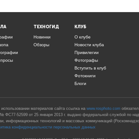
ЛА
ТЕХНОГИД
КЛУБ
графии
Новинки
О клубе
шопа
Обзоры
Новости клуба
тографии
Привилегии
опросы
Фотографы
Вступить в клуб
Фотокниги
Блоги
 использовании материалов сайта ссылка на
www.rosphoto.com
обязател
№ ФС77-52599 от 25 января 2013 г. выдано федеральной службой по на
зи, информационных технологий и массовых коммуникаций (Роскомнадзо
итика конфиденциальности персональных данных