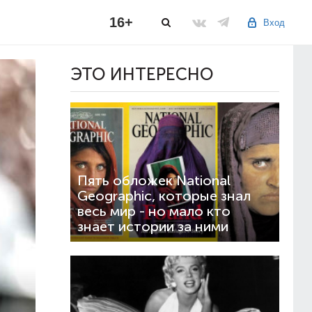
16+
Вход
ЭТО ИНТЕРЕСНО
Пять обложек National
Geographic, которые знал
весь мир - но мало кто
знает истории за ними