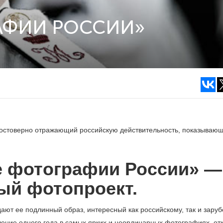
АФИИ РОССИИ»
остоверно отражающий российскую действительность, показываю
е фотографии России» —
ый фотопроект.
дают ее подлинный образ, интересный как российскому, так и зару
чение одного года в самых ярких и неординарных фотографиях, от