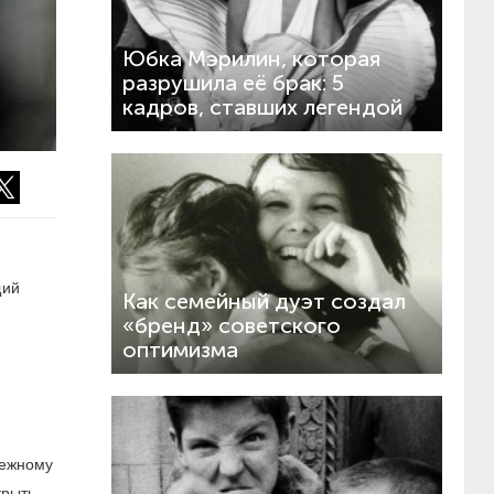
Юбка Мэрилин, которая
разрушила её брак: 5
кадров, ставших легендой
щий
Как семейный дуэт создал
«бренд» советского
оптимизма
бежному
крыть