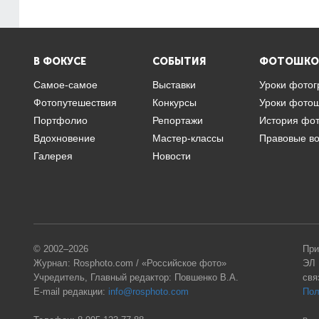
В ФОКУСЕ
СОБЫТИЯ
ФОТОШКО
Самое-самое
Выставки
Уроки фото
Фотопутешествия
Конкурсы
Уроки фото
Портфолио
Репортажи
История фо
Вдохновение
Мастер-классы
Правовые в
Галерея
Новости
© 2002–2026
При
Журнал: Rosphoto.com / «Российское фото»
ЭЛ 
Учредитель, Главный редактор: Повшенко В.А.
свя
E-mail редакции:
info@rosphoto.com
Пол