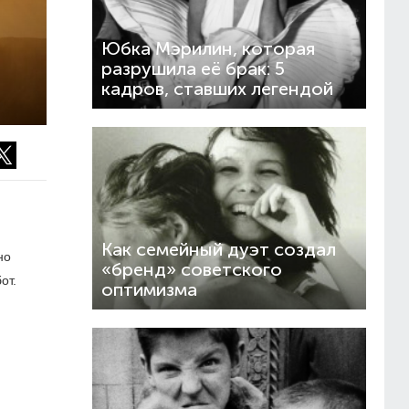
Юбка Мэрилин, которая
разрушила её брак: 5
кадров, ставших легендой
Как семейный дуэт создал
но
«бренд» советского
от.
оптимизма
.