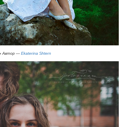
»
Автор —
Ekaterina Shtern