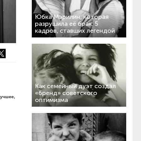
Юбка Мэрилин, которая
разрушила её брак: 5
кадров, ставших легендой
Как семейный дуэт создал
«бренд» советского
учшее,
оптимизма