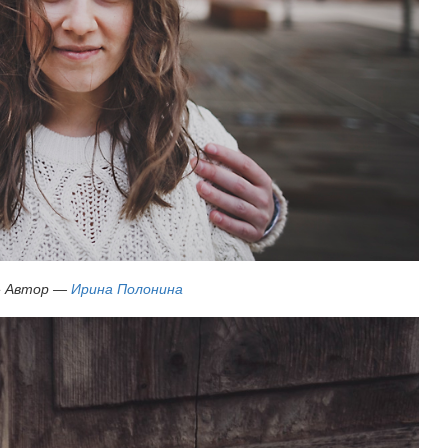
»
Автор —
Ирина Полонина