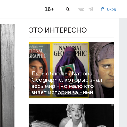
16+
Вход
ЭТО ИНТЕРЕСНО
Пять обложек National
Geographic, которые знал
весь мир - но мало кто
знает истории за ними