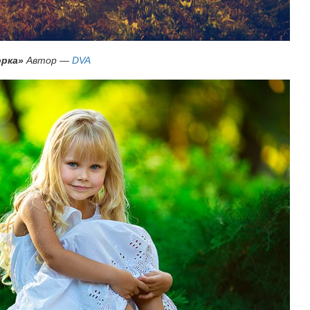
орка»
Автор —
DVA