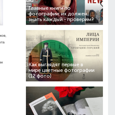
Главные книги по
фотографии: их должен
знать каждый - проверим?
ков,
ыта
ак
Как выглядят первые в
мире цветные фотографии
(12 фото)