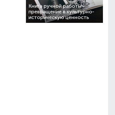
Книга ручной работы -
превращение в культурно-
историческую ценность