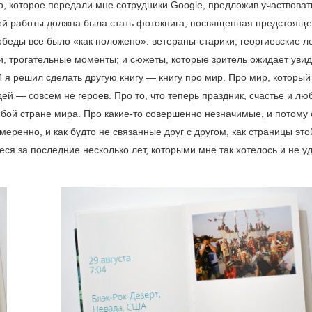
 которое передали мне сотрудники Google, предложив участво­ват
ей работы должна была стать фотокнига, посвященная предстоящ
обеды все было «как положено»: ветераны-старики, георгиевские л
, трогательные моменты; и сюжеты, которые зритель ожидает увид
я решил сделать другую книгу — книгу про мир. Про мир, который
й — совсем не героев. Про то, что теперь праздник, счастье и лю
бой стране мира. Про какие-то совершенно незначимые, и потому 
ренно, и как будто не связанные друг с другом, как страницы этой
ся за последние несколько лет, которыми мне так хотелось и не у