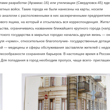
стами разработки (Арзамас-16) или утилизации (Свердловск-45) яд
етных войск. Такие города не были нанесены на карты, носили
 аналогии с расположенными в них засекреченными предприятия
тового ящика, на который и отсылалась вся корреспонденция. Жите
льства, ограничиваясь названием ближайшего крупного города (нап
тского государства в закрытых городах началась другая жизнь — о
ля «чужих», относительное благополучие- государственные дотаци
ый — медицины и сферы обслуживания заставляли жителей с нед
лесообразности сохранения барьеров. В настоящее время в Росси
к. Для попадания в город необходим пропуск, чаще всего- приглаше