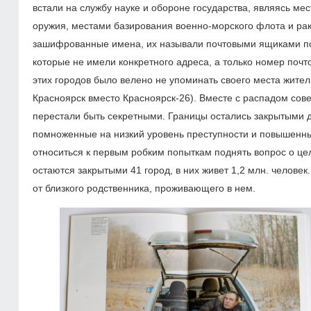
встали на службу науке и обороне государства, являясь ме
оружия, местами базирования военно-морского флота и рак
зашифрованные имена, их называли почтовыми ящиками по
которые не имели конкретного адреса, а только номер поч
этих городов было велено не упоминать своего места жите
Красноярск вместо Красноярск-26). Вместе с распадом сове
перестали быть секретными. Границы остались закрытыми д
помноженные на низкий уровень преступности и повышенн
относиться к первым робким попыткам поднять вопрос о це
остаются закрытыми 41 город, в них живет 1,2 млн. челове
от близкого родственника, проживающего в нем.