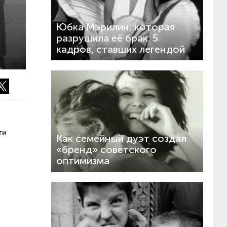
Юбка Мэрилин, которая
разрушила её брак: 5
кадров, ставших легендой
ги
Как семейный дуэт создал
«бренд» советского
оптимизма