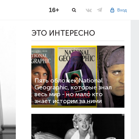
16+
Вход
ЭТО ИНТЕРЕСНО
Пять обложек National
Geographic, которые знал
весь мир - но мало кто
знает истории за ними