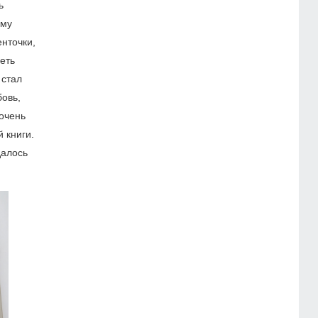
ь
ему
енточки,
еть
 стал
бовь,
очень
 книги.
далось