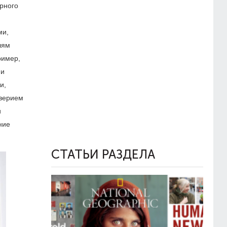
ерного
ми,
лям
ример,
ни
и,
оверием
и
ние
СТАТЬИ РАЗДЕЛА