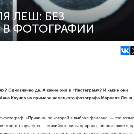
Я ЛЕШ: БЕЗ
М В ФОТОГРАФИИ
х? Однозначно да. А какие они в
«Инстаграм»? И какие они
Анна Каунис на примере немецкого фотографа Марселя Леша,
нс-фотограф. «Причина, по которой я выбрал фриланс, — это возм
ля моего творчества — стихийные силы природы, но они также и п
полностью готов к съемке, но погода преподнесет свои сюрпризы»