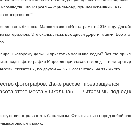
е упомянула, что Марсел — фрилансер, причем успешный. Как
свое творчество?
ая часть бизнеса. Марсел завел «Инстаграм» в 2015 году. Давай
ым материалом. Это скалы, лисы, вьющиеся дороги, маяки. Все это
фа.
 пирс, к которому должны пристать маленькие лодки? Вот это прик
емые виды, фотографии Марселя привлекают взгляд — в литератур
ерсии, сюжетов 7, по другой — 36. Согласитесь, не так много.
чество фотографов. Даже рассвет превращается
расота этого места уникальна», — читаем мы под одн
 отсутствие страха стать банальным. Отчитываться перед собой сл
ришвартовался к маяку.