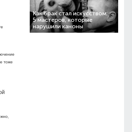
Как брак стал искусством:
5 мастеров, которые
нарушили каноны
те
лючение
е тоже
ой
ожно,