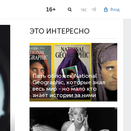
16+
Вход
ЭТО ИНТЕРЕСНО
Пять обложек National
Geographic, которые знал
весь мир - но мало кто
знает истории за ними