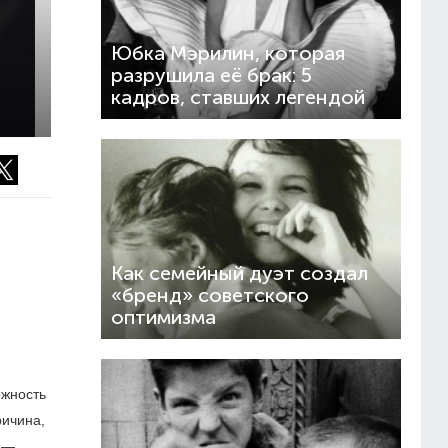
Юбка Мэрилин, которая
разрушила её брак: 5
кадров, ставших легендой
Как семейный дуэт создал
«бренд» советского
оптимизма
ожность
ричина,
, —