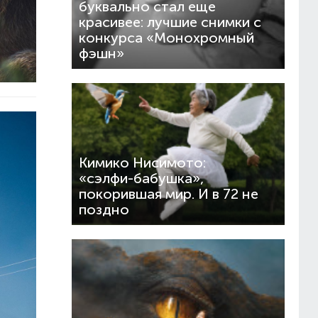
буквально стал еще
красивее: лучшие снимки с
конкурса «Монохромный
фэшн»
Кимико Нисимото:
«сэлфи-бабушка»,
покорившая мир. И в 72 не
поздно