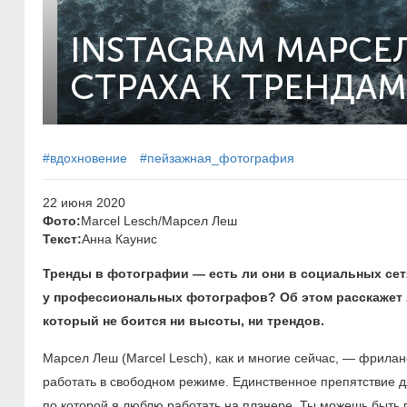
INSTAGRAM МАРСЕЛ
СТРАХА К ТРЕНДА
#вдохновение
#пейзажная_фотография
22 июня 2020
Фото:
Marcel Lesch/Марсел Леш
Текст:
Анна Каунис
Тренды в фотографии — есть ли они в социальных сетя
у профессиональных фотографов? Об этом расскажет 
который не боится ни высоты, ни трендов.
Марсел Леш (Marcel Lesch), как и многие сейчас, — фрила
работать в свободном режиме. Единственное препятствие д
по которой я люблю работать на плэнере. Ты можешь быть 